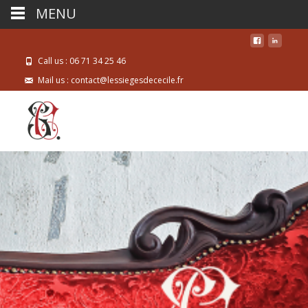
MENU
Call us : 06 71 34 25 46
Mail us : contact@lessiegesdececile.fr