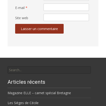
E-mail
*
Site web
Search
for:
Articles récents
Magazine ELLE – carnet spécial Bretagne
Les Sièges de Cécile