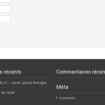
es récents
Commentaires récen
ELLE – carnet spécial Bretagne
Méta
 de Cécile
Connexion