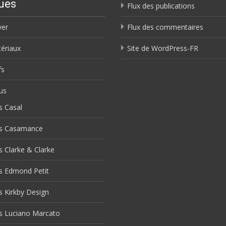
ues
Flux des publications
ver
Flux des commentaires
ériaux
Site de WordPress-FR
fs
us
s Casal
us Casamance
s Clarke & Clarke
s Edmond Petit
s Kirkby Design
s Luciano Marcato