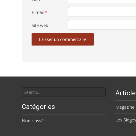
E-mail
*
Site web
Search
Articl
for:
Catégories
Magazine 
Les Sièges
Non classé