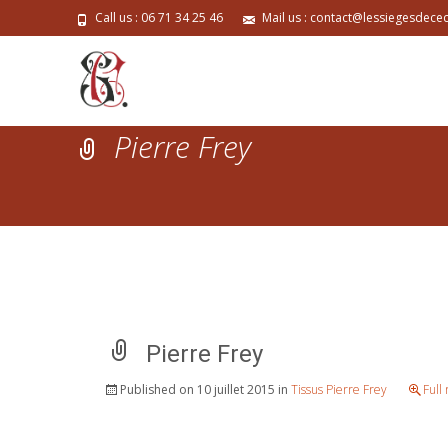
Call us : 06 71 34 25 46
Mail us : contact@lessiegesdececi
Pierre Frey
Pierre Frey
Published on
10 juillet 2015
in
Tissus Pierre Frey
Full