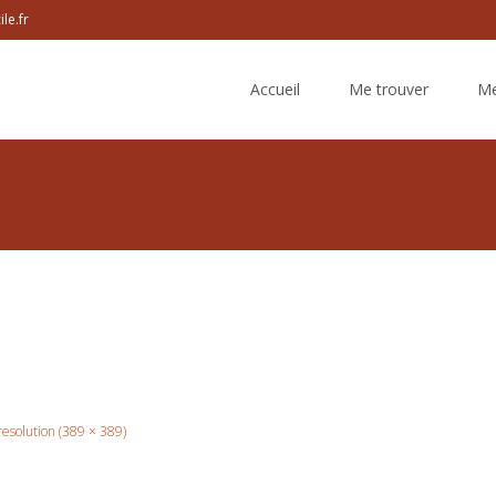
le.fr
Skip
to
Accueil
Me trouver
Me
content
 resolution (389 × 389)