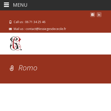
MENU
Call us : 06 71 34 25 46
Mail us : contact@lessiegesdececile.fr
Romo